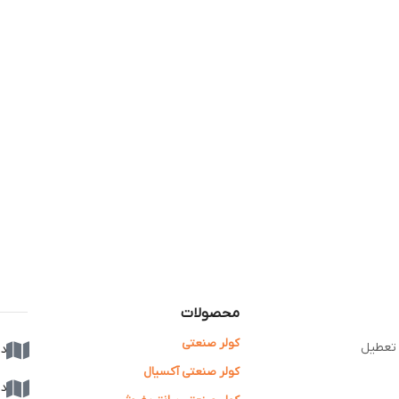
محصولات
کولر صنعتی
دف
کولر صنعتی آکسیال
دفت