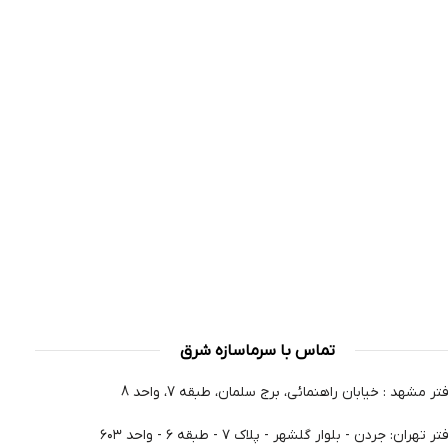
تماس با سرماسازه شرق
تر مشهد : خیابان راهنمائی، برج سلمان، طبقه 7، واحد 8
ر تهران: جردن - بلوار گلشهر - پلاک ۷ - طبقه ۶ - واحد ۶۰۳