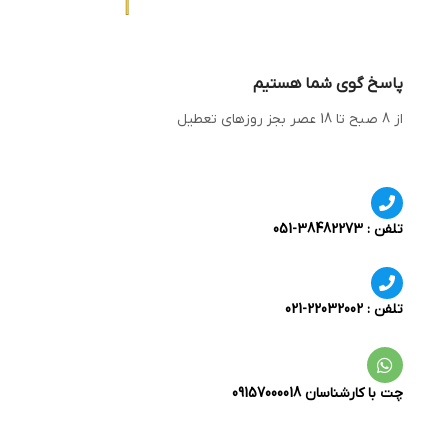
پاسخ گوی شما هستیم
از 8 صبح تا 18 عصر بجز روزهای تعطیل
تلفن : 38482273-051
تلفن : 22032002-021
چت با کارشناسان 09157000018