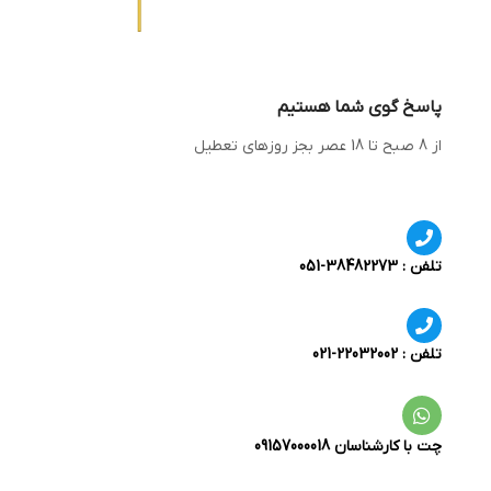
پاسخ گوی شما هستیم
از 8 صبح تا 18 عصر بجز روزهای تعطیل
تلفن : 38482273-051
تلفن : 22032002-021
چت با کارشناسان 09157000018