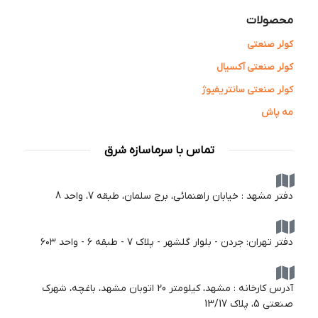
محصولات
کولر صنعتی
کولر صنعتی آکسیال
کولر صنعتی سانتریفیوژ
مه پاش
تماس با سرماسازه شرق
دفتر مشهد : خیابان راهنمائی، برج سلمان، طبقه 7، واحد 8
دفتر تهران: جردن - بلوار گلشهر - پلاک ۷ - طبقه ۶ - واحد ۶۰۳
آدرس کارخانه : مشهد، کیلومتر 20 اتوبان مشهد، باغچه، شهرک
صنعتی 5، پلاک 13/17