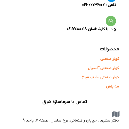
تلفن : 22032002-021
چت با کارشناسان 09157000018
محصولات
کولر صنعتی
کولر صنعتی آکسیال
کولر صنعتی سانتریفیوژ
مه پاش
تماس با سرماسازه شرق
دفتر مشهد : خیابان راهنمائی، برج سلمان، طبقه 7، واحد 8