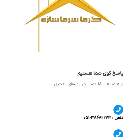
پاسخ گوی شما هستیم
از 8 صبح تا 18 عصر بجز روزهای تعطیل
تلفن : 38482273-051