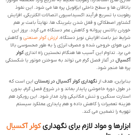
‌سازی ‌های استاندارد، رطوبت محیط به‌ تدریج وارد محفظه موتور،
یاتاقان ‌ها و سطح داخلی ایرُفویل پره‌ ها می ‌شود. این نفوذ
رطوبت با تسریع فرآیند اکسیداسیون اتصالات الکتریکی، افزایش
گشتاور اصطکاکی و قفل ‌شدن بلبرینگ ‌ها، نهایتاً باعث بر هم
‌خوردن بالانس پروانه و کاهش عمر دستگاه می‌ گردد. بروز این
شرایط نیز باعث افزایش نویز دستگاه،
لرزش کولر صنعتی
و کاهش
دبی هوای خروجی شده و مصرف انرژی را به ‌طور محسوسی بالا
می ‌برد. تداوم این آسیب‌ ها هنگام نخستین راه‌ اندازی
کولر
آکسیال
در آغاز فصل گرم می ‌تواند به سوختن موتور یا شکستگی
پره‌ ها منجر شود.
بنابراین، هدف از
نگهداری کولر آکسیال در زمستان
این است که
در طول دوره خاموشی پایدار بماند و در شروع فصل گرم، بدون
استارت سنگین و تنش مکانیکی وارد مدار شود. این رویکرد هم
هزینه تعمیرات را کاهش داده و هم پایداری عملکرد سیستم
تهویه را تضمین می‌ کند.
ابزارها و مواد لازم برای نگهداری
کولر آکسیال