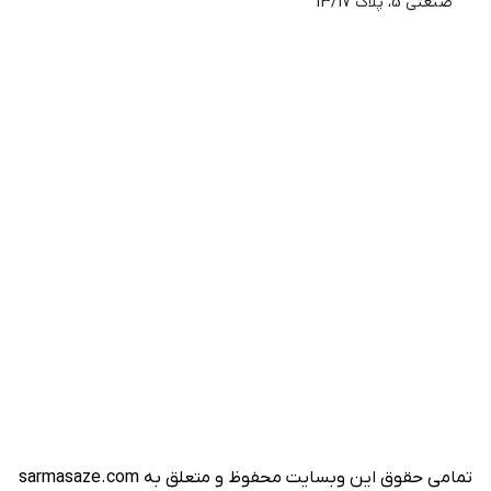
صنعتی 5، پلاک 13/17
تمامی حقوق این وبسایت محفوظ و متعلق به sarmasaze.com