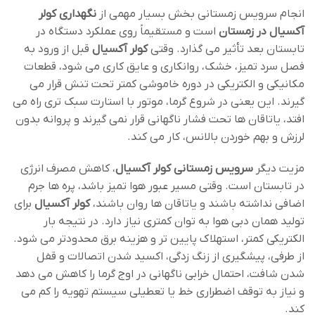
انجام سرویس زمستانی بخش بسیار مهمی از
نگهداری کولر
آکسیال در زمستان
است و مستقیماً روی عملکرد دستگاه در
تابستان بعد تأثیر می ‌گذارد. وقتی
کولر آکسیال
قبل از ورود به
فصل سرد تمیز، خشک، روانکاری و عایق‌ کاری می‌ شود، قطعات
مکانیکی و الکتریکی در دوره خاموشی کمتر تحت تنش قرار می
‌گیرند. این یعنی در شروع گرما، موتور با استارت سبک ‌تری راه می
‌افتد، یاتاقان ‌ها تحت فشار ناگهانی قرار نمی ‌گیرند و پروانه بدون
لرزش و بهم خوردن بالانس، ‌کار می‌ کند.
مزیت دیگر
سرویس زمستانی کولر آکسیال
، کاهش مصرف انرژی
در تابستان است. وقتی مسیر عبور هوا تمیز باشد، پره‌ ها جرم
اضافی نداشته باشند و یاتاقان ‌ها روان باشند،
کولر آکسیال
برای
تولید همان دبی هوا به توان کمتری نیاز دارد. در نتیجه بار
الکتریکی کمتر، استهلاک پایین ‌تر و هزینه برق محدودتر می ‌شود.
از طرفی، پیشگیری از زنگ ‌زدگی، اکسید شدن اتصالات و قفل
شدن شافت، احتمال خرابی ناگهانی در اوج گرما را کاهش می ‌دهد
و نیاز به توقف اضطراری خط یا تعطیلی سیستم تهویه را کم می
‌کند.