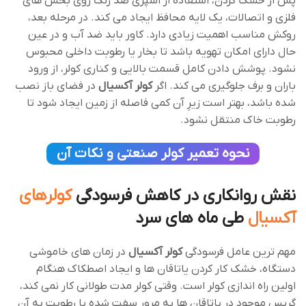
پس از خشک‌ کردن، استفاده از اسپری ضد زنگ روی بخش ‌های
فلزی و اتصالات، یک لایه محافظ ایجاد می ‌کند. در مرحله بعد،
روکش مناسب اهمیت زیادی دارد. کاور باید ضد آب و در عین
حال دارای امکان تهویه باشد تا بخار یا رطوبت داخلی محبوس
نشود. پوشش ‌دادن کامل قسمت بالایی و کناری کولر، از ورود
باران و برف جلوگیری می‌ کند. اگر
کولر آکسیال
در فضای باز نصب
شده باشد، بهتر است زیرِ آن کمی فاصله از زمین ایجاد شود تا
رطوبت خاک منتقل نشود.
نحوه تعمیر کولر صنعتی و نکات آن
نقش روانکاری در کاهش فرسودگی
کولرهای
آکسیال
طی ماه‌ های سرد
مهم ‌ترین عامل فرسودگی
کولر آکسیال
در زمان‌ های خاموشی
دستگاه، خشک کار کردن یاتاقان‌ ها و ایجاد اصطکاک هنگام
اولین راه ‌اندازی کولر است. وقتی کولر مدت طولانی کار نمی‌ کند،
گریس موجود در یاتاقان‌ ها به ‌مرور سفت شده یا رطوبت به آن