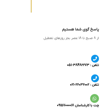
پاسخ گوی شما هستیم
از 8 صبح تا 18 عصر بجز روزهای تعطیل
تلفن : 38482273-051
تلفن : 22032002-021
چت با کارشناسان 09157000018