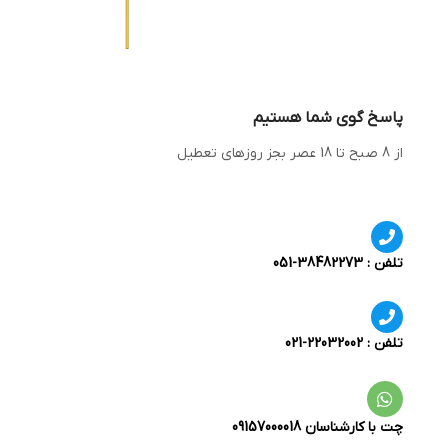
پاسخ گوی شما هستیم
از 8 صبح تا 18 عصر بجز روزهای تعطیل
تلفن : 38482273-051
تلفن : 22032002-021
چت با کارشناسان 09157000018